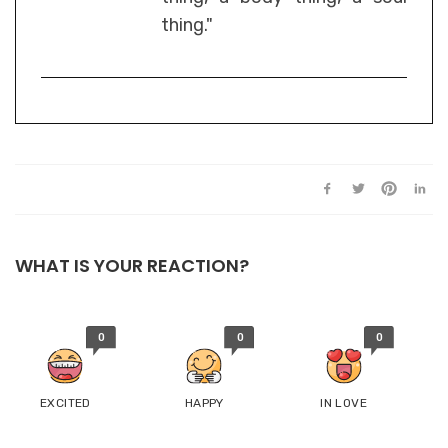
thing."
WHAT IS YOUR REACTION?
0
0
0
EXCITED
HAPPY
IN LOVE