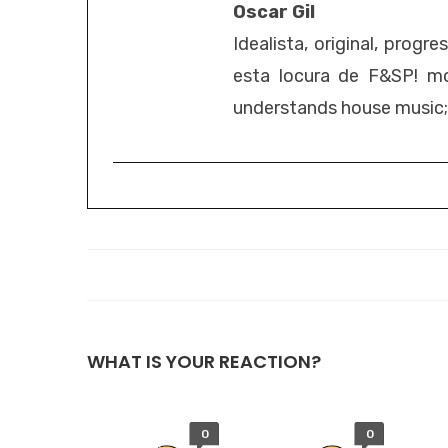
Oscar Gil
Idealista, original, progr
esta locura de F&SP! mo
understands house music; it
WHAT IS YOUR REACTION?
0
0