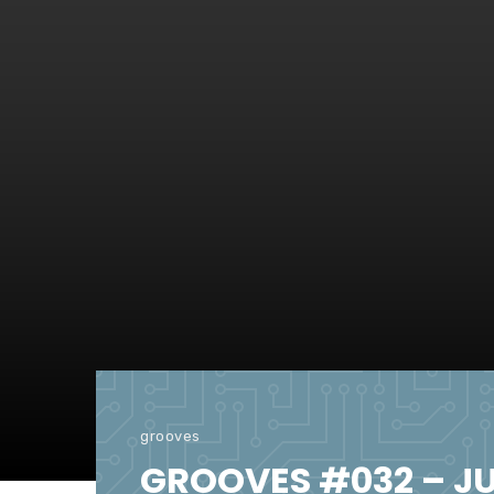
grooves
GROOVES #032 – JU