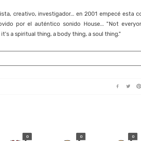
esista, creativo, investigador... en 2001 empecé esta c
vido por el auténtico sonido House... "Not everyo
's a spiritual thing, a body thing, a soul thing."
0
0
0