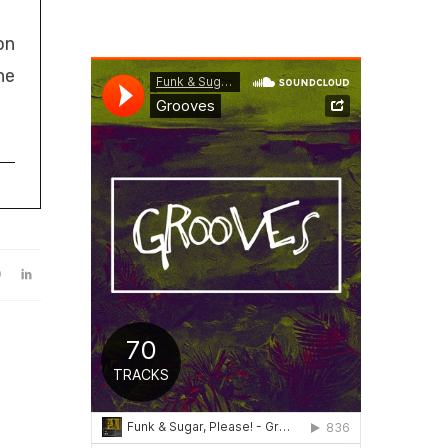
on
ne