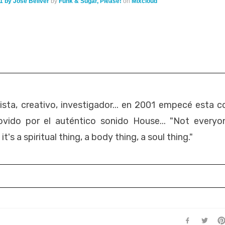
1 by Jose Bellver
by
Funk & Sugar, Please!
on
Mixcloud
esista, creativo, investigador... en 2001 empecé esta c
vido por el auténtico sonido House... "Not everyo
's a spiritual thing, a body thing, a soul thing."