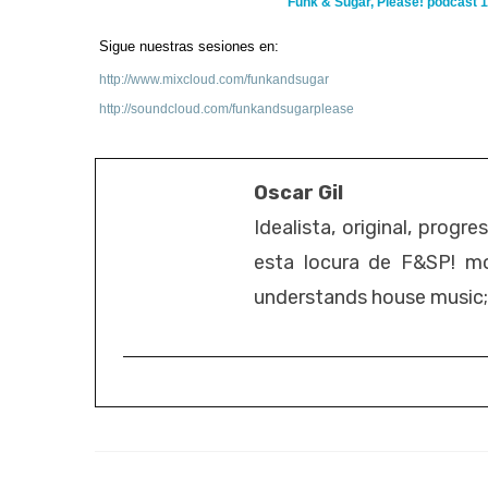
Funk & Sugar, Please! podcast 1
Sigue nuestras sesiones en:
http://www.mixcloud.com/funkandsugar
http://soundcloud.com/funkandsugarplease
Oscar Gil
Idealista, original, progr
esta locura de F&SP! mo
understands house music; it