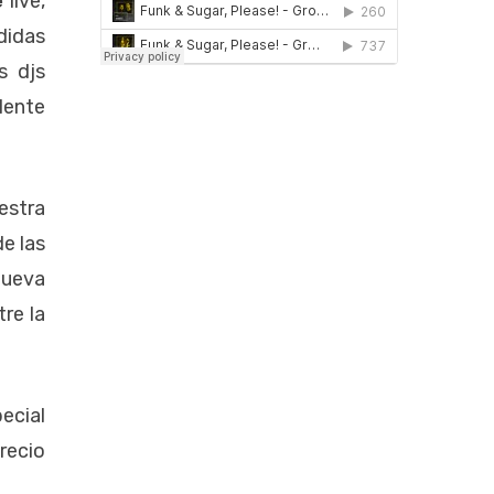
e
live,
didas
s djs
lente
estra
e las
 nueva
tre la
ecial
recio