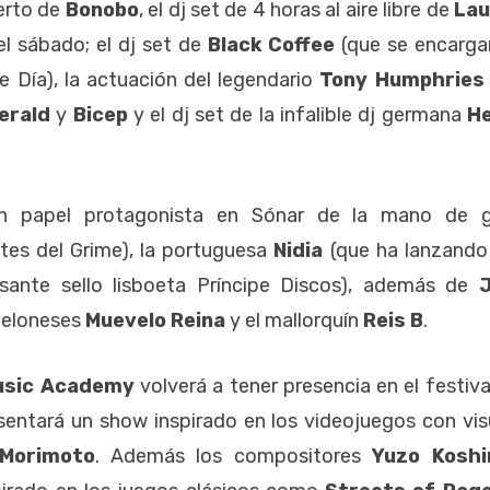
erto de
Bonobo
, el dj set de 4 horas al aire libre de
Lau
el sábado; el dj set de
Black Coffee
(que se encarga
e Día), la actuación del legendario
Tony Humphries
erald
y
Bicep
y el dj set de la infalible dj germana
He
un papel protagonista en Sónar de la mano de 
es del Grime), la portuguesa
Nidia
(que ha lanzando
sante sello lisboeta Príncipe Discos), además de
celoneses
Muevelo Reina
y el mallorquín
Reis B
.
Music Academy
volverá a tener presencia en el festiva
sentará un show inspirado en los videojuegos con vis
 Morimoto
. Además los compositores
Yuzo Koshi