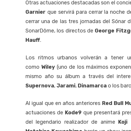
Otras actuaciones destacadas son el conci
Garnier
que servirá para cerrar la noche d
cerrar una de las tres jornadas del Sónar d
SonarDôme, los directos de
George Fitzg
Hauff
.
Los ritmos urbanos volverán a tener 
como
Wiley
(uno de los máximos exponent
mismo año su álbum a través del intere
Supernova
,
Jarami
,
Dinamarca
o los bar
Al igual que en años anteriores
Red Bull 
actuaciones de
Kode9
que presentará pre
del legendario realizador de anime
Koji