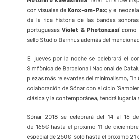
Motohiro Kawashima
harán un show insp
con visuales de
Konx-om-Pax
; y el neoze
de la rica historia de las bandas sonora
portugueses
Violet & Photonzasí
como e
sello Studio Barnhus además del menciona
El jueves por la noche se celebrará el con
Simfònica de Barcelona i Nacional de Catal
piezas más relevantes del minimalismo, “In C
colaboración de Sónar con el ciclo ‘Sampler 
clásica y la contemporánea, tendrá lugar la 
Sónar 2018 se celebrará del 14 al 16 de
de 165€ hasta el próximo 11 de diciembre
especial de 250€, solo hasta el próximo 21 de