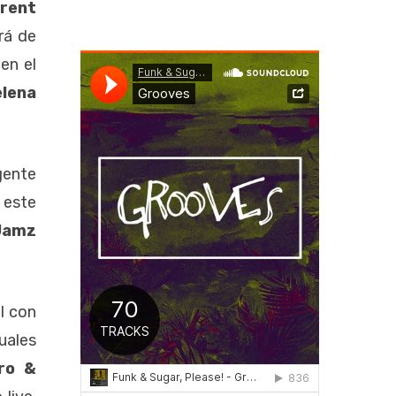
rent
rá de
en el
lena
gente
 este
Jamz
l con
uales
ro &