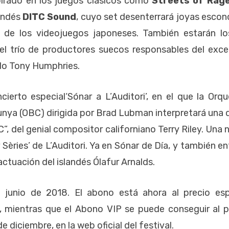
irado en los juegos clásicos como
Streets of Rag
landés
DITC Sound
, cuyo set desenterrará joyas escon
s de los videojuegos japoneses. También estarán lo
l trío de productores suecos responsables del exce
do Tony Humphries.
cierto especial‘Sónar a L’Auditori’, en el que la Orqu
unya (OBC) dirigida por Brad Lubman interpretará una d
”, del genial compositor californiano Terry Riley. Una
Sèries’ de L’Auditori. Ya en Sónar de Día, y también en
actuación del islandés Ólafur Arnalds.
 junio de 2018. El abono está ahora al precio esp
, mientras que el Abono VIP se puede conseguir al p
 diciembre, en la web oficial del festival.