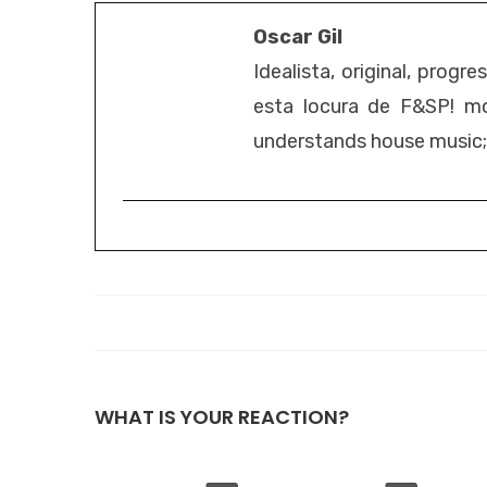
Oscar Gil
Idealista, original, progr
esta locura de F&SP! mo
understands house music; it
WHAT IS YOUR REACTION?