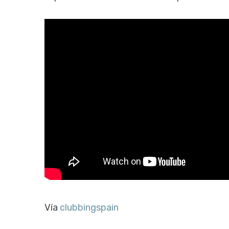
Vía
clubbingspain